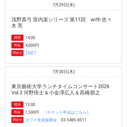
7月29日(水)
浅野真弓 室内楽シリーズ 第11回 with 佐々
木 亮
14:00
開演
4,000円
料金
TIGET
問合せ
7月30日(木)
東京藝術大学ランチタイムコンサート2026
Vol.3 河野悟士＆小金澤広人＆髙橋朋之
12:00
開演
1,500円
《チケット申込はこちら》
料金
カワイ音楽振興会
03-5485-8511
問合せ