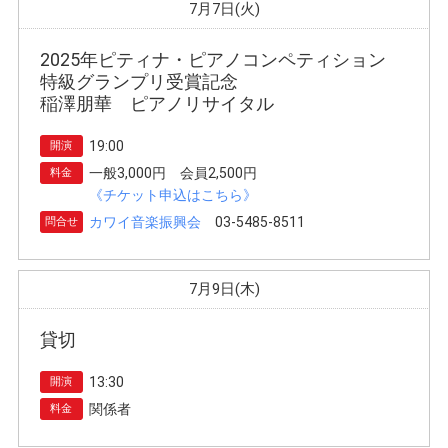
7月7日(火)
2025年ピティナ・ピアノコンペティション
特級グランプリ受賞記念
稲澤朋華 ピアノリサイタル
19:00
開演
一般3,000円 会員2,500円
料金
《チケット申込はこちら》
カワイ音楽振興会
03-5485-8511
問合せ
7月9日(木)
貸切
13:30
開演
関係者
料金