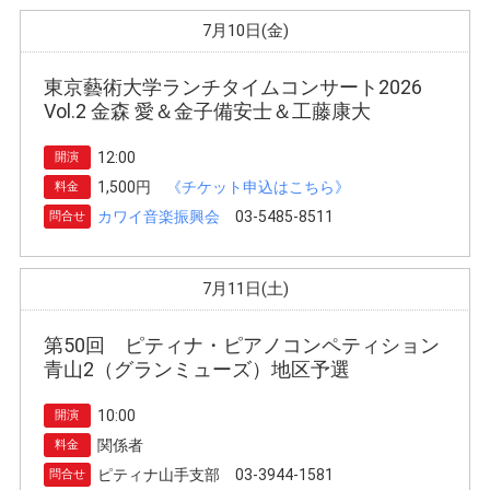
7月10日(金)
東京藝術大学ランチタイムコンサート2026
Vol.2 金森 愛＆金子備安士＆工藤康大
12:00
開演
1,500円
《チケット申込はこちら》
料金
カワイ音楽振興会
03-5485-8511
問合せ
7月11日(土)
第50回 ピティナ・ピアノコンペティション
青山2（グランミューズ）地区予選
10:00
開演
関係者
料金
ピティナ山手支部 03-3944-1581
問合せ