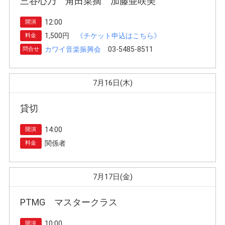
三谷心乃 角田菜摘 加藤亜咲美
12:00
開演
1,500円
《チケット申込はこちら》
料金
カワイ音楽振興会
03-5485-8511
問合せ
7月16日(木)
貸切
14:00
開演
関係者
料金
7月17日(金)
PTMG マスタークラス
10:00
開演