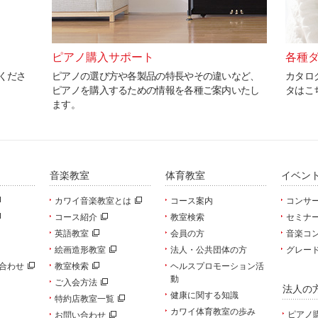
ピアノ購入サポート
各種
くださ
ピアノの選び方や各製品の特長やその違いなど、
カタロ
ピアノを購入するための情報を各種ご案内いたし
タはこ
ます。
音楽教室
体育教室
イベン
カワイ音楽教室とは
コース案内
コンサ
コース紹介
教室検索
セミナ
英語教室
会員の方
音楽コ
絵画造形教室
法人・公共団体の方
グレー
合わせ
教室検索
ヘルスプロモーション活
動
ご入会方法
法人の
健康に関する知識
特約店教室一覧
カワイ体育教室の歩み
ピアノ
お問い合わせ