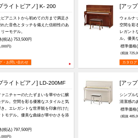
プライトピアノ] K- 200
[アップ
たピアニストから初めての方まで満足さ
ウォルナ
優れた音色とタッチを備えた信頼性のあ
空間を彩
トリーモデル。
レガント
ル。優美
(税込) 753,500円
標準価格(税
,000円)
(税抜 725,0
グ・お問い合わせ
カタログ
プライトピアノ] LD-200MF
[アップラ
ファニチャーのたたずまいを華やかに醸
シンプル
モデル。空間を彩る優雅なスタイルと気
清潔感の
響き。エレガントな世界観を印象付けた
標準価格(税
クトモデル。優美な曲線が華やかさを添
(税抜 485,0
。
(税込) 797,500円
,000円)