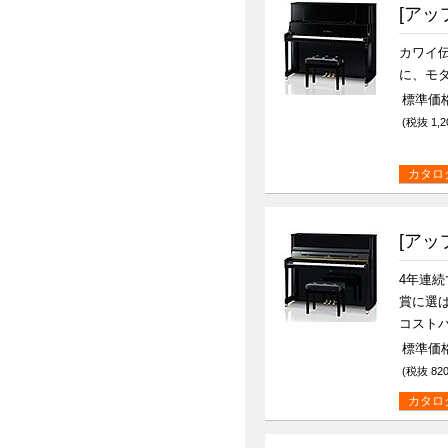
[アッ
カワイ
に、モ
標準価格(
(税抜 1,2
カタロ
[アッ
4年連
賞に選
コスト
標準価格
(税抜 820
カタロ