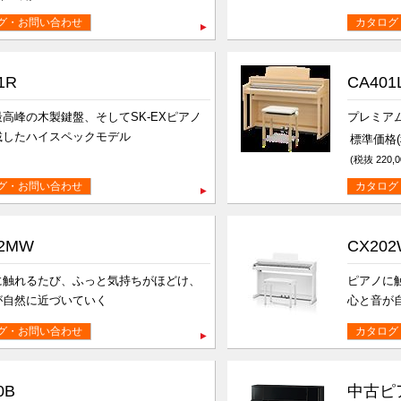
グ・お問い合わせ
カタログ
1R
CA401
高峰の木製鍵盤、そしてSK-EXピアノ
プレミア
載したハイスペックモデル
標準価格(税
(税抜 220,0
グ・お問い合わせ
カタログ
02MW
CX202
に触れるたび、ふっと気持ちがほどけ、
ピアノに
が自然に近づいていく
心と音が
グ・お問い合わせ
カタログ
0B
中古ピ