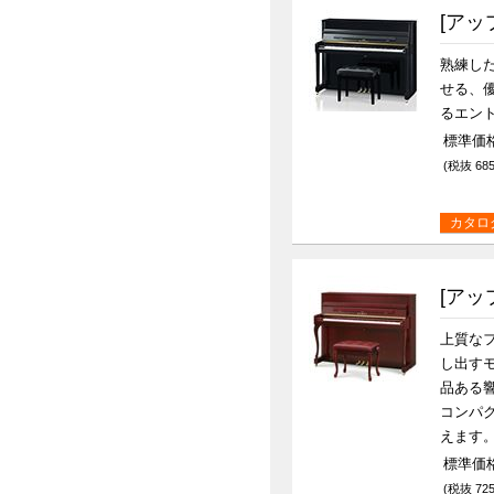
[アッ
熟練し
せる、
るエン
標準価格
(税抜 685
カタロ
[アッ
上質な
し出す
品ある
コンパ
えます
標準価格
(税抜 725