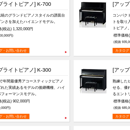
プライトピアノ] K-700
[アップ
伝統のグランドピアノスタイルの譜面台
コンパク
ダンさを加えたハイエンドモデル。
トを取り
トピアノ
税込) 1,320,000円
標準価格(税
00,000円)
(税抜 935,0
グ・お問い合わせ
カタログ
プライトピアノ] K-300
[アップ
続で年間最優秀アコースティックピアノ
熟練した
ばれた実績あるモデルの後継機種、ハイ
せる、優
パフォーマンスモデル。
るエント
(税込) 902,000円
標準価格(税
,000円)
(税抜 685,0
グ・お問い合わせ
カタログ