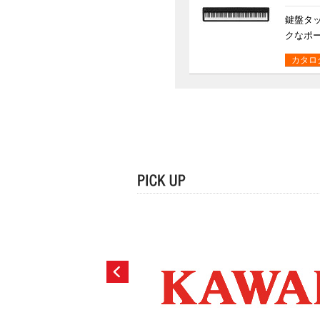
鍵盤タ
クなポ
カタロ