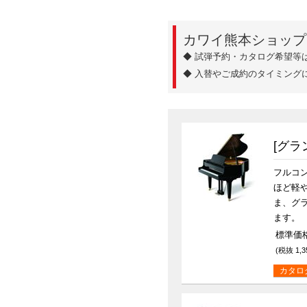
カワイ熊本ショップ
◆ 試弾予約・カタログ希望等
◆ 入替やご成約のタイミング
[グラ
フルコ
ほど軽
ま、グ
ます。
標準価格(
(税抜 1,3
カタロ