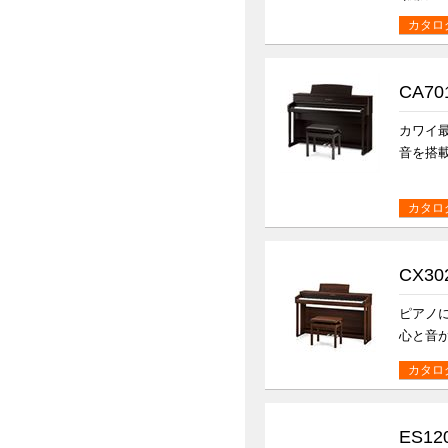
カタロ
CA70
カワイ最
音を搭
カタロ
CX3
ピアノ
心と音
カタロ
ES12