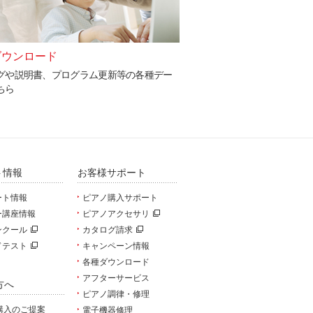
ダウンロード
コーポレート情報
グや説明書、プログラム更新等の各種デー
河合楽器製作所の企業情報
ちら
い。
ト情報
お客様サポート
ート情報
ピアノ購入サポート
ー講座情報
ピアノアクセサリ
ンクール
カタログ請求
ドテスト
キャンペーン情報
各種ダウンロード
アフターサービス
方へ
ピアノ調律・修理
購入のご提案
電子機器修理