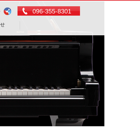
096-355-8301
S
せ