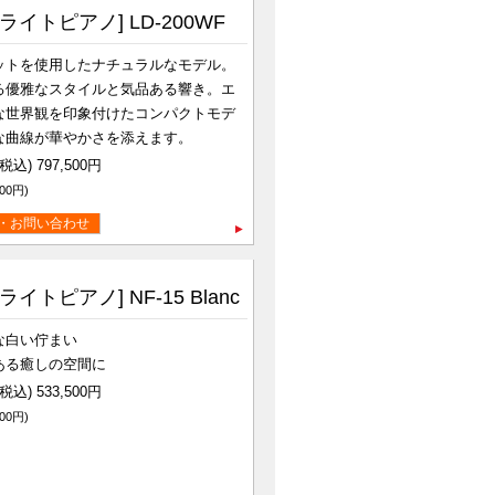
ライトピアノ] LD-200WF
ットを使用したナチュラルなモデル。
る優雅なスタイルと気品ある響き。エ
な世界観を印象付けたコンパクトモデ
な曲線が華やかさを添えます。
込) 797,500円
00円)
・お問い合わせ
イトピアノ] NF-15 Blanc
な白い佇まい
ある癒しの空間に
込) 533,500円
00円)