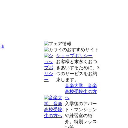
小山
ショップポリシー
お客様と末永くおつ
きあいするために、3
つのサービスをお約
束します。
音楽大学、音楽
高校受験生の方
へ
入学後のアパー
ト・マンション
や練習室の紹
介。特別レッス
ン等。