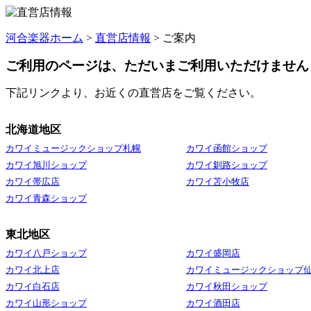
河合楽器ホーム
>
直営店情報
> ご案内
ご利用のページは、ただいまご利用いただけません
下記リンクより、お近くの直営店をご覧ください。
北海道地区
カワイミュージックショップ札幌
カワイ函館ショップ
カワイ旭川ショップ
カワイ釧路ショップ
カワイ帯広店
カワイ苫小牧店
カワイ青森ショップ
東北地区
カワイ八戸ショップ
カワイ盛岡店
カワイ北上店
カワイミュージックショップ
カワイ白石店
カワイ秋田ショップ
カワイ山形ショップ
カワイ酒田店