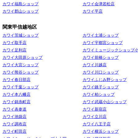
カワイ福島ショップ
カワイ会津若松店
カワイ郡山ショップ
カワイ平店
関東甲信越地区
カワイ茨城ショップ
カワイ土浦ショップ
カワイ取手店
カワイ宇都宮ショップ
カワイ足利店
カワイミュージックショップ
カワイ大田原ショップ
カワイ前橋ショップ
カワイ大宮ショップ
カワイ川越店
カワイ熊谷ショップ
カワイ川口ショップ
カワイ春日部店
カワイふじみ野ショップ
カワイ千葉ショップ
カワイ銚子ショップ
カワイ本八幡店
カワイ柏ショップ
カワイ錦糸町店
カワイ武蔵小山ショップ
カワイ表参道
カワイ新宿店
カワイ池袋店
カワイ立川店
カワイ調布店
カワイ八王子店
カワイ町田店
カワイ横浜ショップ