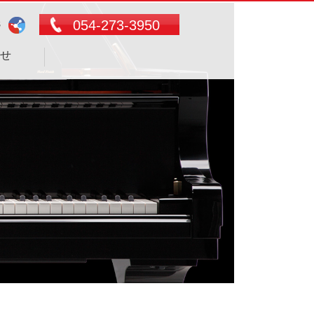
054-273-3950
S
せ