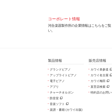
コーポレート情報
ログラム更新等の各種デー
河合楽器製作所の企業情報はこちらをご覧
い。
製品情報
販売店情報
グランドピアノ
カワイ表参道
アップライトピアノ
カワイ名古屋
電子ピアノ
カワイ梅田
アプリ
直営店検索
チャーチオルガン
特約店のお問い
防音室
音楽ソフト
楽譜・書籍 (カワイ出版)