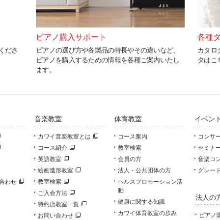
ピアノ購入サポート
各種
くださ
ピアノの選び方や各製品の特長やその違いなど、
カタロ
ピアノを購入するための情報を各種ご案内いたし
タはこ
ます。
音楽教室
体育教室
イベン
カワイ音楽教室とは
コース案内
コンサ
コース紹介
教室検索
セミナ
英語教室
会員の方
音楽コ
絵画造形教室
法人・公共団体の方
グレー
合わせ
教室検索
ヘルスプロモーション活
動
ご入会方法
法人の
健康に関する知識
特約店教室一覧
カワイ体育教室の歩み
ピアノ
お問い合わせ