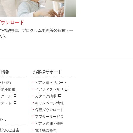
ダウンロード
コーポレート情報
グや説明書、プログラム更新等の各種デー
河合楽器製作所の企業情報
ちら
い。
ト情報
お客様サポート
ート情報
ピアノ購入サポート
ー講座情報
ピアノアクセサリ
ンクール
カタログ請求
ドテスト
キャンペーン情報
各種ダウンロード
アフターサービス
方へ
ピアノ調律・修理
購入のご提案
電子機器修理